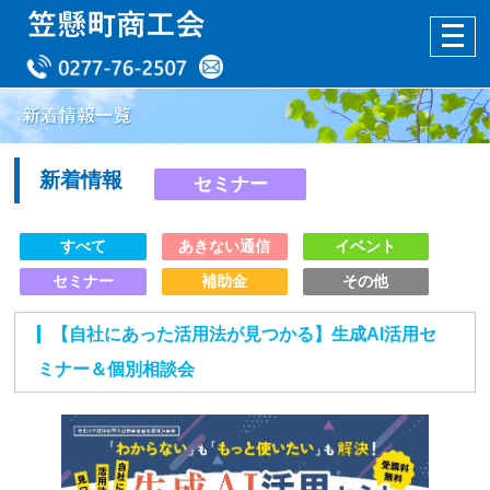
新着情報
セミナー
すべて
あきない通信
イベント
セミナー
補助金
その他
【自社にあった活用法が見つかる】生成AI活用セ
ミナー＆個別相談会