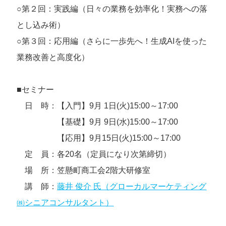
○第２回：実践編（日々の業務を効率化！実務への落
とし込み術）
○第３回：応用編（さらに一歩先へ！生成AIを使った
業務改善と高度化）
■セミナー
日 時：【入門】9月 1日(火)15:00～17:00
【基礎】9月 9日(水)15:00～17:00
【応用】9月15日(火)15:00～17:00
定 員：各20名（定員になり次第締切）
場 所：笠懸町商工会2階大研修室
講 師：
藤井 俊介 氏（グローカルマーケティング
㈱シニアコンサルタント）