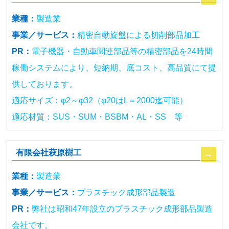
業種：
製造業
事業／サービス：
精密自動旋盤による切削部品加工
PR：
電子機器・自動車関連部品等の精密部品を24時間
稼働システムにより、短納期、底コスト、高品質にて提
供しております。
適応サイズ：φ2～φ32（φ20はL＝2000迄可能）
適応材質：SUS・SUM・BSBM・AL・SS 等
有限会社萩原樹工
業種：
製造業
事業／サービス：
プラスチック成形部品製造
PR：
弊社は昭和47年設立のプラスチック成形部品製造
会社です。