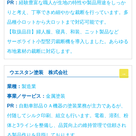
PR：
経験豊富な職人が生地の特性や製品用途をしっか
りと考え、丁寧できめ細やかな裁断を行っています。多
品種小ロットから大ロットまで対応可能です。
【取扱品目】婦人服、寝具、和装、ニット製品など
サーボライト小型竪刃裁断機を導入しました。あらゆる
布地素材の裁断に対応します。
ウエスタン塗装 株式会社
業種：
製造業
事業／サービス：
金属塗装
PR：
自動車部品ＯＡ機器の塗装業務が主力であるが、
付随してシルク印刷、組立も行います。電着、溶剤、粉
体と3ラインを整備し、品質向上の維持管理で信頼され
る製品作りを目指しております。