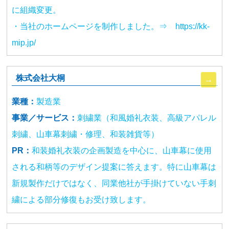
に組織変更。
・当社のホームページを制作しました。⇒ https://kk-
mip.jp/
株式会社大桐
業種：
製造業
事業／サービス：
刺繍業（和風婚礼衣装、高級アパレル
刺繍、山車幕刺繍・修理、和装雑貨等）
PR：
和装婚礼衣装の企画製造を中心に、山車幕に使用
される和柄等のデザイン提案に答えます。特に山車幕は
新規製作だけではなく、同業他社が手掛けていない手刺
繍による部分修復もお受け致します。