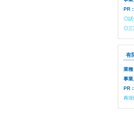
PR
◎試
◎三
有
業種
事業
PR
再現