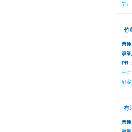
す。
竹
業種
事業
PR
主に
顧客
有
業種
事業