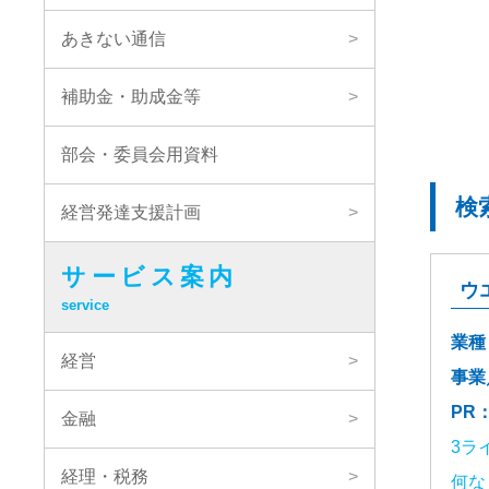
あきない通信
補助金・助成金等
部会・委員会用資料
経営発達支援計画
サービス案内
ウ
service
業種
経営
事業
PR
金融
3ラ
経理・税務
何な