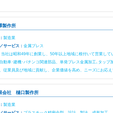
澤製作所
：
製造業
／サービス：
金属プレス
：
当社は昭和49年に創業し、50年以上地域に根付いて営業して
自動車･建機･パチンコ関連部品、単発プレス金属加工､タップ
、従業員及び地域に貢献し、企業価値を高め、ニーズにお応え
限会社 樋口製作所
：
製造業
／サービス：
プラスチック精密金型、設計、製法、成形加工