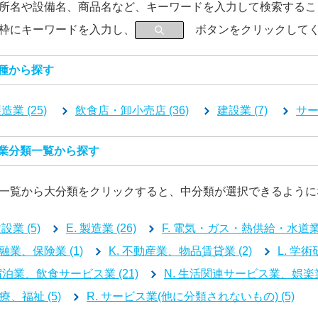
所名や設備名、商品名など、キーワードを入力して検索するこ
枠にキーワードを入力し、
ボタンをクリックしてく
業種から探す
造業 (25)
飲食店・卸小売店 (36)
建設業 (7)
サー
産業分類一覧から探す
一覧から大分類をクリックすると、中分類が選択できるように
建設業 (5)
E. 製造業 (26)
F. 電気・ガス・熱供給・水道業 
金融業、保険業 (1)
K. 不動産業、物品賃貸業 (2)
L. 学
 宿泊業、飲食サービス業 (21)
N. 生活関連サービス業、娯楽業 
医療、福祉 (5)
R. サービス業(他に分類されないもの) (5)