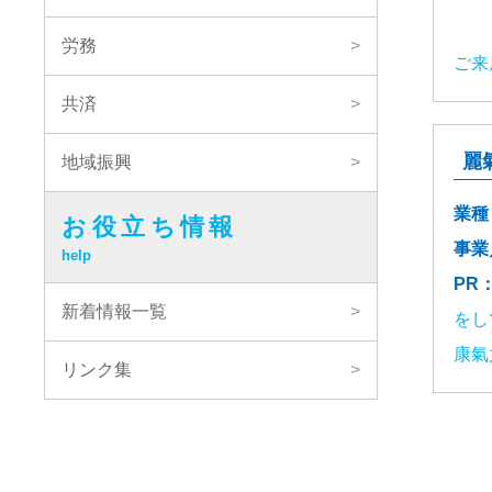
労務
ご来
共済
麗
地域振興
業種
お役立ち情報
事業
help
PR
新着情報一覧
をし
康氣
リンク集