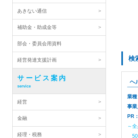
あきない通信
補助金・助成金等
部会・委員会用資料
経営発達支援計画
サービス案内
ヘ
service
業種
経営
事業
PR
金融
～全
経理・税務
50