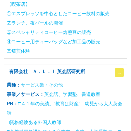
【喫茶店】
①エスプレッソを中心としたコーヒー飲料の販売
②ランチ、夜バールの開催
③スペシャリティコーヒー焙煎豆の販売
④コーヒー用ティーバッグなど加工品の販売
⑤焙煎体験
有限会社 Ａ．Ｌ．Ｉ 英会話研究所
業種：
サービス業・その他
事業／サービス：
英会話、学習塾、書道教室
PR：
□４１年の実績。“教育は財産” 幼児から大人英会
話
□資格経験ある外国人教師